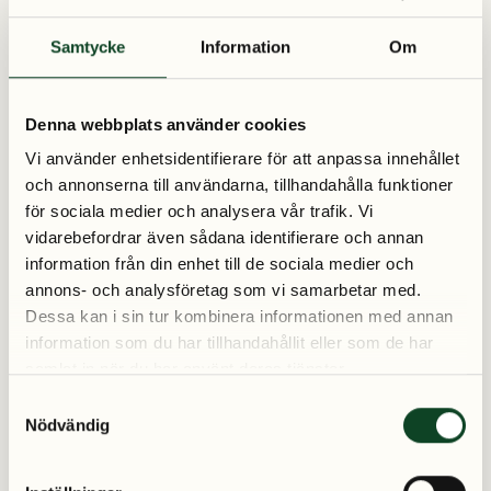
en fin stund tillsammans med sin dotter och fick därför en
Samtycke
Information
Om
annan idé. Linus fick vara med en stund på morgonen och
Hannah fick öppna två paket tillsammans med honom.
Denna webbplats använder cookies
– Efter frukost skickade vi iväg Linus med skoltaxin och
Vi använder enhetsidentifierare för att anpassa innehållet
gjorde sedan om hela födelsedagsfirandet. Vi tågade in
och annonserna till användarna, tillhandahålla funktioner
och sjöng med alla paket och Hannah fick öppna dem i
för sociala medier och analysera vår trafik. Vi
lugn och ro. Det blev en jättefin morgon och Hannah blev
vidarebefordrar även sådana identifierare och annan
så glad, berättar Monica.
information från din enhet till de sociala medier och
annons- och analysföretag som vi samarbetar med.
Dessa kan i sin tur kombinera informationen med annan
Hon säger att det är viktigt att inte fastna i hur saker och
information som du har tillhandahållit eller som de har
ting ska vara. Man behöver helt enkelt tänka utanför
samlat in när du har använt deras tjänster.
boxen.
S
Nödvändig
a
Lätt att sätta barnet med
m
t