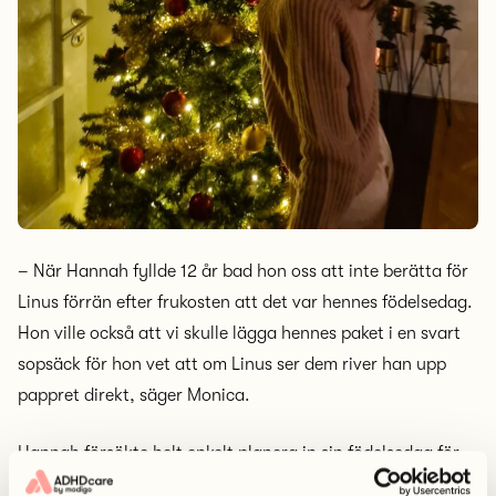
– När Hannah fyllde 12 år bad hon oss att inte berätta för
Linus förrän efter frukosten att det var hennes födelsedag.
Hon ville också att vi skulle lägga hennes paket i en svart
sopsäck för hon vet att om Linus ser dem river han upp
pappret direkt, säger Monica.
Hannah försökte helt enkelt planera in sin födelsedag för
att slippa kaoset som uppstår. Men Monica ville gärna ha