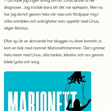
– Då hade jag ingen aning om att Linus skulle få fler
diagnoser. Jag trodde bara att det var epilepsin. Men nu
har jag skrivit genom hela vår resa och fördjupar mig i
olika områden och svårigheter som uppstår med Linus,
säger Monica.
Efter sju år av skrivande har bloggen nu även kommit ut
som en bok med namnet Marionettmamman. Den rymmer
hela resan med Linus, alla tankar, känslor och oro genom
både lycka och sorg.