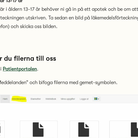
är 13-17 år
är i åldern
13-17
år behöver ni gå in på ett apotek och be om att
teckningen utskriven. Ta sedan en bild på läkemedelsförteckning
fon) och skicka oss bilden.
 du filerna till oss
 i
Patientportalen
.
”Meddelanden” och bifoga filerna med gemet-symbolen.