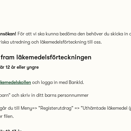
ansökan!
För att vi ska kunna bedöma den behöver du skicka in d
iska utredning och läkemedelsförteckning till oss.
u fram läkemedelsförteckningen
är 12 år eller yngre
kemedelskollen
och logga in med BankId.
 barn” och skriv in ditt barns personnummer
 går du till Meny=> ”Registerutdrag” => ”Uthämtade läkemedel (
r filen.