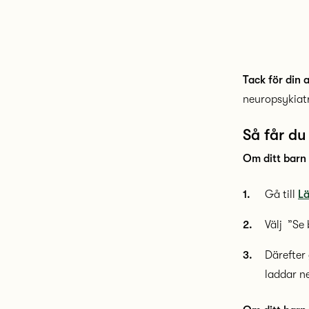
Tack för din 
neuropsykiatr
Så får d
Om ditt barn 
Gå till
Lä
Välj ”Se
Därefter
laddar ne