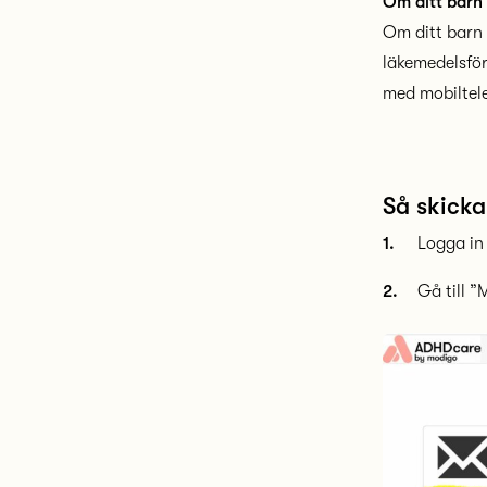
Om ditt barn 
Om ditt barn 
läkemedelsför
med mobiltele
Så skickar
Logga in
Gå till 