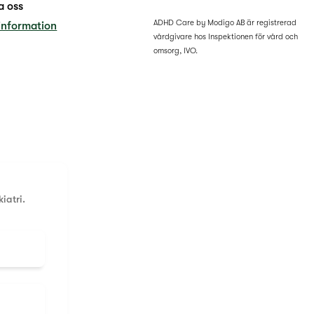
a oss
ADHD Care by Modigo AB är registrerad
information
vårdgivare hos Inspektionen för vård och
omsorg, IVO.
iatri.