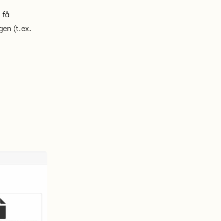
 få
en (t.ex.