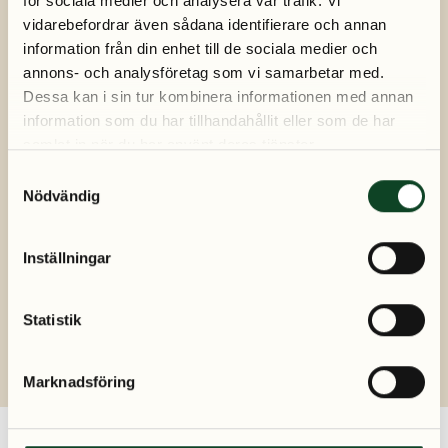
för sociala medier och analysera vår trafik. Vi
vidarebefordrar även sådana identifierare och annan
information från din enhet till de sociala medier och
annons- och analysföretag som vi samarbetar med.
Dessa kan i sin tur kombinera informationen med annan
information som du har tillhandahållit eller som de har
samlat in när du har använt deras tjänster.
S
Nödvändig
a
m
t
Inställningar
y
c
k
Statistik
e
s
Marknadsföring
v
a
l