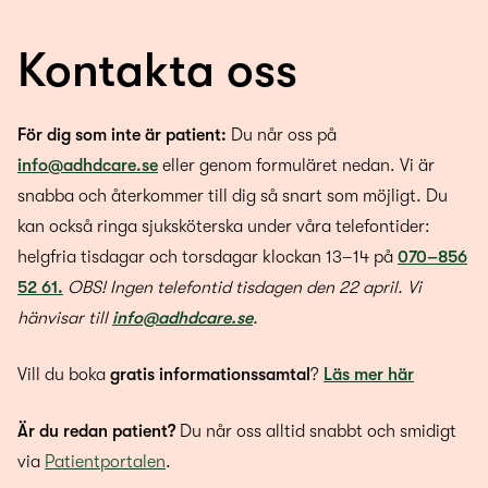
Kontakta oss
För dig som inte är patient:
Du når oss på
info@adhdcare.se
eller genom formuläret nedan. Vi är
snabba och återkommer till dig så snart som möjligt. Du
kan också ringa sjuksköterska under våra telefontider:
helgfria tisdagar och torsdagar klockan 13–14 på
070–856
52 61.
OBS! Ingen telefontid tisdagen den 22 april. Vi
hänvisar till
info@adhdcare.se
.
Vill du boka
gratis informationssamtal
?
Läs mer här
Är du redan patient?
Du når oss alltid snabbt och smidigt
via
Patientportalen
.