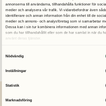
Du söker vård genom ADHD Cares app, där du loggar in
annonserna till användarna, tillhandahålla funktioner för socia
medier och analysera vår trafik. Vi vidarebefordrar även såd
med BankID och fyller i ett ansökningsformulär. Vi
identifierare och annan information från din enhet till de socia
återkommer snabbt till dig. Du förbinder dig inte att köpa
medier och annons- och analysföretag som vi samarbetar m
något genom att skicka en ansökan.
Dessa kan i sin tur kombinera informationen med annan info
som du har tillhandahållit eller som de har samlat in när du h
SÖK VÅRD – LADDA NED APP
använt deras tjänster.
Vårdnadshavare ansöker för sitt barn genom att logga in
S
Nödvändig
a
med sitt eget personnummer och BankID.
m
t
Inställningar
y
c
k
Statistik
e
s
Lär känna några av våra
Marknadsföring
v