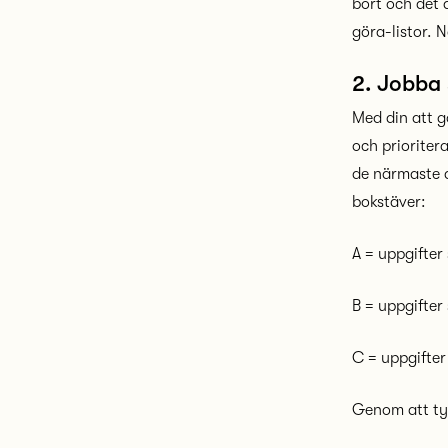
bort och det
göra-listor. N
2. Jobba 
Med din att g
och prioriter
de närmaste 
bokstäver:
A = uppgifter
B = uppgifter
C = uppgifter
Genom att tyd