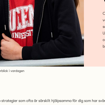
O
v
s
U
o
b
rblick i vardagen
p strategier som ofta är särskilt hjälpsamma för dig som har svå