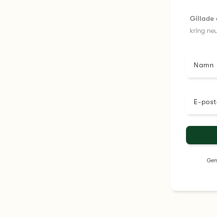
Gillade 
kring ne
Namn
E-post
Geno