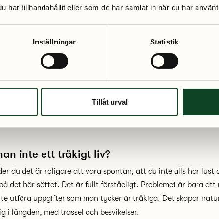
u utför på att göra-listan och kalendern.
har tillhandahållit eller som de har samlat in när du har använt 
d larm
Inställningar
Statistik
t till kalendern kan du sätta larm i din mobiltelefon. Det kan 
 vet att du är en person som lätt blir absorberad av en uppgi
hyperfokuserar). Sätt larmet när du behöver avbryta en uppgift 
 på nästa.
Tillåt urval
 andra smarta appar som kan hjälpa dig med överblick och struk
an inte ett tråkigt liv?
r du det är roligare att vara spontan, att du inte alls har lust 
på det här sättet. Det är fullt förståeligt. Problemet är bara at
nte utföra uppgifter som man tycker är tråkiga. Det skapar natur
ig i längden, med trassel och besvikelser.