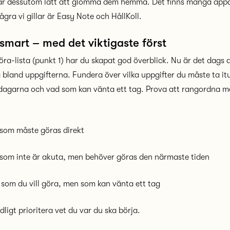
 är dessutom lätt att glömma dem hemma. Det finns många appar
ågra vi gillar är Easy Note och HållKoll.
smart – med det viktigaste först
öra-lista (punkt 1) har du skapat god överblick. Nu är det dags
a bland uppgifterna. Fundera över vilka uppgifter du måste ta it
dagarna och vad som kan vänta ett tag. Prova att rangordna m
 som måste göras direkt
 som inte är akuta, men behöver göras den närmaste tiden
 som du vill göra, men som kan vänta ett tag
ligt prioritera vet du var du ska börja.