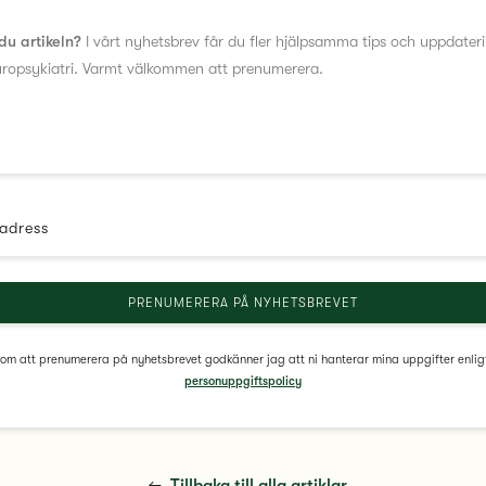
du artikeln?
I vårt nyhetsbrev får du fler hjälpsamma tips och uppdater
uropsykiatri. Varmt välkommen att prenumerera.
adress
m att prenumerera på nyhetsbrevet godkänner jag att ni hanterar mina uppgifter enlig
personuppgiftspolicy