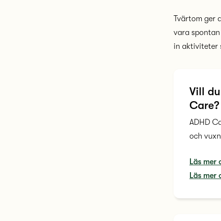
Tvärtom ger d
vara spontan 
in aktiviteter
Vill 
Care?
ADHD Car
och vuxn
Läs mer 
Läs mer 