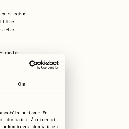
r en oslagbar
 till en
te eller
jar med att
r utföras den
Om
hinner och
andahålla funktioner för
ger varje dag
n information från din enhet
sivt
 tur kombinera informationen