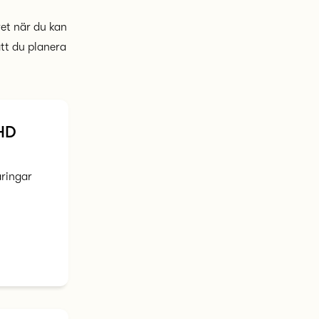
vet när du kan
att du planera
DHD
åringar