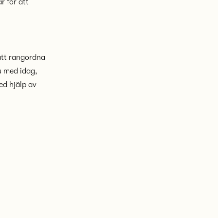
 för att
 att rangordna
u med idag,
ed hjälp av