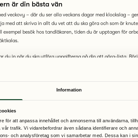
ern är din bästa vän
ed veckovy – där du ser alla veckans dagar med klockslag – ge
ja med att skriva in allt du vet att du ska göra och som är knutet
till exempel besök hos tandläkaren, tiden du är upptagen för arbe
äktkalas.
r du in när du ska utföra uppgifterna på din att göra-lista. Bör
 akuta punkterna (A-uppgifterna) och ta därefter de som behöve
n (B-uppgifter).
Information
ka in för många uppgifter per dag. Följden blir lätt att du inte 
ressad och missnöjd. Fråga dig om planeringen är realistisk!
cookies
kalendern – ofta!
e för att anpassa innehållet och annonserna till användarna, tillh
gin ska fungera är det viktigt att du tittar i kalendern flera gån
vår trafik. Vi vidarebefordrar även sådana identifierare och anna
morgon, lunch och kväll. Gör det till en god vana! Stryk succes
nnons- och analysföretag som vi samarbetar med. Dessa kan i sin