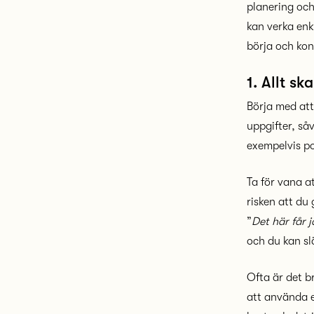
planering och
kan verka enk
börja och kon
1. Allt sk
Börja med att
uppgifter, så
exempelvis po
Ta för vana a
risken att d
”
Det här får 
och du kan s
Ofta är det br
att använda e