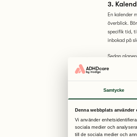
3. Kalend
En kalender m
överblick. Bör
specifik tid, 
inbokad på sl
Sedan planera
planera in de
närmaste tide
Undvik att bo
Samtycke
känner dig st
Denna webbplats använder 
4. Kolla 
Vi använder enhetsidentifierar
För att strate
sociala medier och analysera 
– åtminstone 
till de sociala medier och a