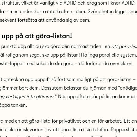
 struktur, vilket är vanligt vid ADHD och drag som liknar ADHD.
la – men underskatta inte kraften i dem. Svårigheten ligger snar
sekvent fortsätta att använda sig av dem.
a upp på att göra-listan!
 punkta upp allt du ska göra den närmast tiden i en
att göra-lis
väl roliga som sega, ska upp på listan! Ha inga parallella syste
stit-lappar med saker du ska göra – då förlorar du översikten.
tt anteckna nya uppgift så fort som möjligt på att göra-listan –
u glömmer bort dem. Dessutom belastar du hjärnan med ”onödig
jag verkligen inte glömma
.” När uppgiften står på listan kommer
läppa tanken.
a med en att göra-lista för privatlivet och en för arbetet. Ett an
n elektronisk variant av att göra-lista i sin telefon. Papperslist