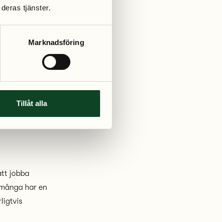
deras tjänster.
Marknadsföring
exempelvis
ft och glömmer
för att hinna
Tillåt alla
tur i
att jobba
t många har en
ligtvis