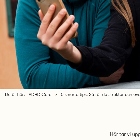
Du är här:
ADHD Care
>
5 smarta tips: Så får du struktur och öve
Här tar vi up