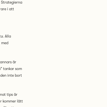
 Strategierna
are i att
ta
. Alla
m, med
 annars är
a” tankar som
 den inte bort
nat tips är
or kommer lätt