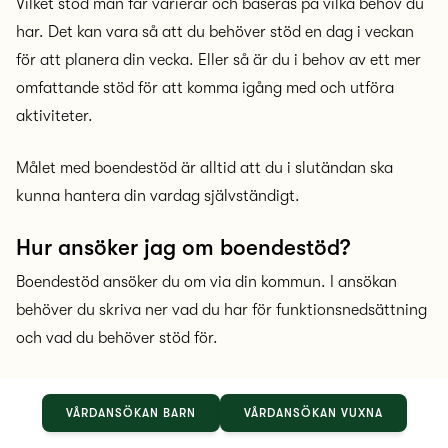
Vilket stöd man får varierar och baseras på vilka behov du
har. Det kan vara så att du behöver stöd en dag i veckan
för att planera din vecka. Eller så är du i behov av ett mer
omfattande stöd för att komma igång med och utföra
aktiviteter.
Målet med boendestöd är alltid att du i slutändan ska
kunna hantera din vardag självständigt.
Hur ansöker jag om boendestöd?
Boendestöd ansöker du om via din kommun. I ansökan
behöver du skriva ner vad du har för funktionsnedsättning
och vad du behöver stöd för.
Ett tips är att bifoga dokument eller journalkopior där
VÅRDANSÖKAN BARN
VÅRDANSÖKAN VUXNA
funktionsnedsättning och hälsotillstånd står med.