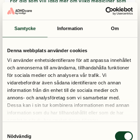
För dig som vill läsa mer om vilka mediciner som
finns och hur du påverkas av dem så har vi skrivit
en artikel om det här.
Samtycke
Information
Om
Vad kan en person med
ADHD söka bidrag för?
Denna webbplats använder cookies
Det finns olika typer av bidrag du kan söka beroende på
Vi använder enhetsidentifierare för att anpassa innehållet
och annonserna till användarna, tillhandahålla funktioner
dina behov. Här berättar vi om några av bidragen och hur
för sociala medier och analysera vår trafik. Vi
du söker dem.
vidarebefordrar även sådana identifierare och annan
information från din enhet till de sociala medier och
Aktivitetsersättning
annons- och analysföretag som vi samarbetar med.
Om du är mellan 19-29 år och har en funktionsnedsättning
Dessa kan i sin tur kombinera informationen med annan
information som du har tillhandahållit eller som de har
som gör att du inte kan arbeta under minst ett år, kan du
samlat in när du har använt deras tjänster.
söka aktivitetsersättning. Vid beviljad aktivitetsersättning
S
kan du får stöd och hjälp för att komma igång och arbeta.
Nödvändig
a